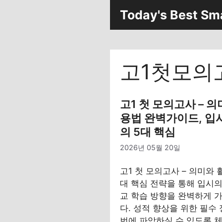
컨
Today's Best Sm
텐
츠
로
건
고1첫모의
너
뛰
기
고1 첫 모의고사 – 의
용법 완벽가이드, 입
의 5대 핵심
2026년 05월 20일
고1 첫 모의고사 – 의미와 
대 핵심 전략을 통해 입시의
교 학습 방향을 완벽하게 
다. 성적 향상을 위한 필수
번에 파악하실 수 있도록 