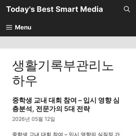
컨
Today's Best Smart Media
텐
츠
로
Menu
건
너
뛰
기
생활기록부관리노
하우
중학생 교내 대회 참여 – 입시 영향 심
층분석, 전문가의 5대 전략
2026년 05월 12일
중학생 교내 대회 참여 – 입시 영향의 실질적 가