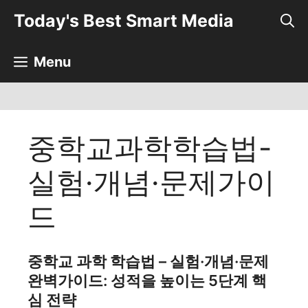
컨
Today's Best Smart Media
텐
츠
로
Menu
건
너
뛰
기
중학교과학학습법-
실험·개념·문제가이
드
중학교 과학 학습법 – 실험·개념·문제
완벽가이드: 성적을 높이는 5단계 핵
심 전략