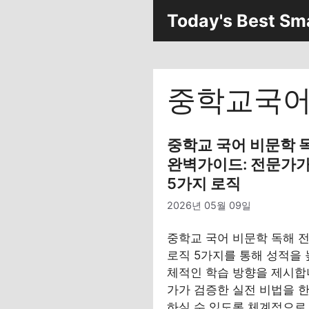
컨
Today's Best Sm
텐
츠
로
건
중학교국
너
뛰
기
중학교 국어 비문학 
완벽가이드: 전문가가
5가지 로직
2026년 05월 09일
중학교 국어 비문학 독해 
로직 5가지를 통해 성적을 
체적인 학습 방향을 제시합
가가 검증한 실전 비법을 한
하실 수 있도록 체계적으로