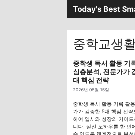
컨
Today's Best Sm
텐
츠
로
건
중학교생
너
뛰
기
중학생 독서 활동 기
심층분석, 전문가가 
대 핵심 전략
2026년 05월 15일
중학생 독서 활동 기록 활
가가 검증한 5대 핵심 전략
하여 입시와 성장의 가이드
니다. 실전 노하우를 한 번
수 있도록 체계적으로 분석