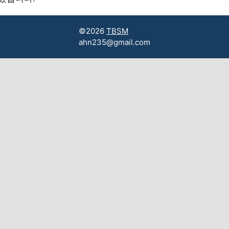
©2026
TBSM
ahn235@gmail.com