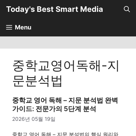
컨
Today's Best Smart Media
텐
츠
로
Menu
건
너
뛰
기
중학교영어독해-지
문분석법
중학교 영어 독해 – 지문 분석법 완벽
가이드: 전문가의 5단계 분석
2026년 05월 19일
중학교 영어 독해 – 지문 분석법의 핵심 원리와