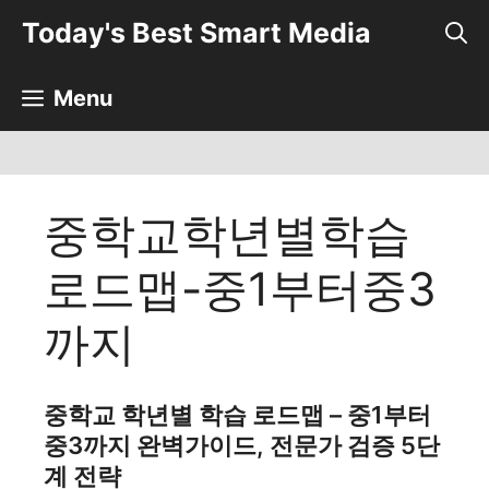
컨
Today's Best Smart Media
텐
츠
로
Menu
건
너
뛰
기
중학교학년별학습
로드맵-중1부터중3
까지
중학교 학년별 학습 로드맵 – 중1부터
중3까지 완벽가이드, 전문가 검증 5단
계 전략