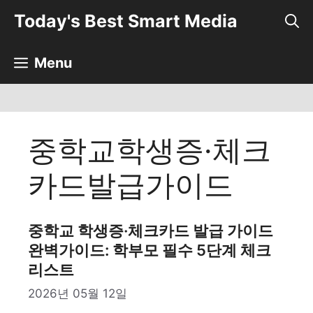
컨
Today's Best Smart Media
텐
츠
로
Menu
건
너
뛰
기
중학교학생증·체크
카드발급가이드
중학교 학생증·체크카드 발급 가이드
완벽가이드: 학부모 필수 5단계 체크
리스트
2026년 05월 12일