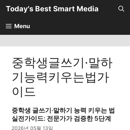
컨
Today's Best Smart Media
텐
츠
로
Menu
건
너
뛰
기
중학생글쓰기·말하
기능력키우는법가
이드
중학생 글쓰기·말하기 능력 키우는 법
실전가이드: 전문가가 검증한 5단계
2026년 05월 13일