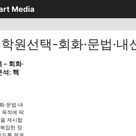
art Media
학원선택-회화·문법·내
– 회화·
석: 핵
화·문법·내
 목적에 딱
준을 제시합
 복잡한 정
있도록 체계