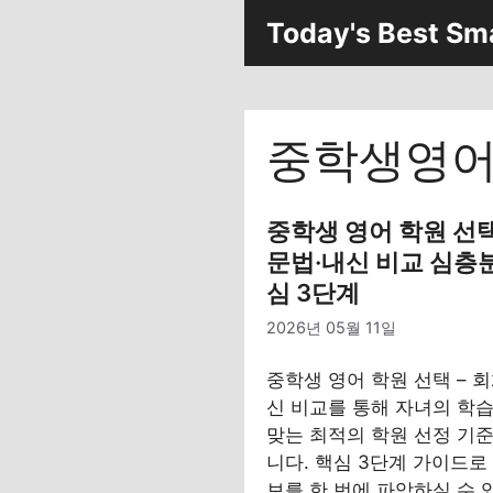
컨
Today's Best Sm
텐
츠
로
건
중학생영어
너
뛰
기
중학생 영어 학원 선택 
문법·내신 비교 심층분
심 3단계
2026년 05월 11일
중학생 영어 학원 선택 – 회
신 비교를 통해 자녀의 학습
맞는 최적의 학원 선정 기
니다. 핵심 3단계 가이드로
보를 한 번에 파악하실 수 