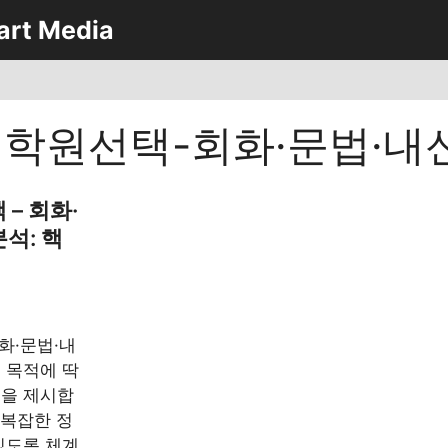
art Media
학원선택-회화·문법·내
– 회화·
석: 핵
화·문법·내
 목적에 딱
준을 제시합
 복잡한 정
있도록 체계