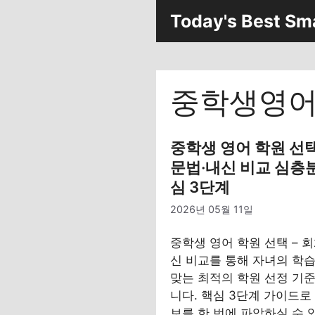
컨
Today's Best Sm
텐
츠
로
건
중학생영어
너
뛰
기
중학생 영어 학원 선택 
문법·내신 비교 심층분
심 3단계
2026년 05월 11일
중학생 영어 학원 선택 – 회
신 비교를 통해 자녀의 학습
맞는 최적의 학원 선정 기
니다. 핵심 3단계 가이드로
보를 한 번에 파악하실 수 