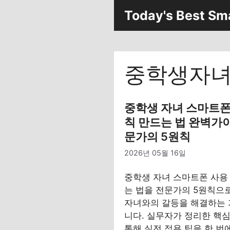
컨
Today's Best Sm
텐
츠
로
건
중학생자
너
뛰
기
중학생 자녀 스마트폰
칙 만드는 법 완벽가이
문가의 5원칙
2026년 05월 16일
중학생 자녀 스마트폰 사용
는 법을 전문가의 5원칙으
자녀와의 갈등을 해결하는
니다. 실무자가 정리한 핵
통해 실전 적용 팁을 한 번