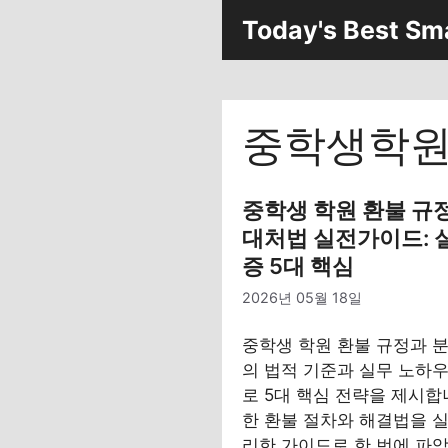
컨
Today's Best Sm
텐
츠
로
건
중학생학
너
뛰
기
중학생 학원 환불 규
대처법 실전가이드: 
증 5대 핵심
2026년 05월 18일
중학생 학원 환불 규정과 
의 법적 기준과 실무 노하
로 5대 핵심 전략을 제시합
한 환불 절차와 해결법을 
리한 가이드로 한 번에 파