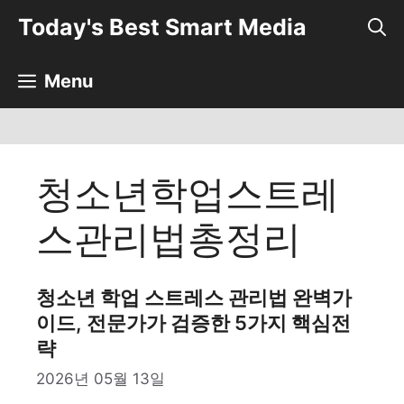
컨
Today's Best Smart Media
텐
츠
로
Menu
건
너
뛰
기
청소년학업스트레
스관리법총정리
청소년 학업 스트레스 관리법 완벽가
이드, 전문가가 검증한 5가지 핵심전
략
2026년 05월 13일