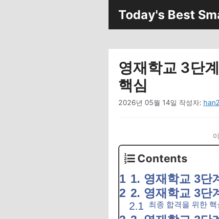
컨
Today's Best Sm
텐
츠
로
건
영재학교 3단계
너
뛰
핵심
기
2026년 05월 14일
작성자:
han
이
Contents
1. 영재학교 3단
2. 영재학교 3
최종 합격을 위한 핵