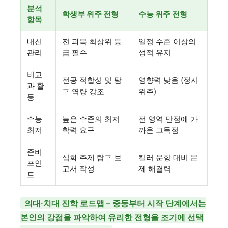
분석
학생부 위주 전형
수능 위주 전형
항목
내신
전 과목 최상위 등
일정 수준 이상의
관리
급 필수
성적 유지
비교
전공 적합성 및 탐
영향력 낮음 (정시
과 활
구 역량 강조
위주)
동
수능
높은 수준의 최저
전 영역 만점에 가
최저
학력 요구
까운 고득점
준비
심화 주제 탐구 보
킬러 문항 대비 문
포인
고서 작성
제 해결력
트
의대·치대 진학 로드맵 – 중등부터 시작 단계에서는
본인의 강점을 파악하여 유리한 전형을 조기에 선택