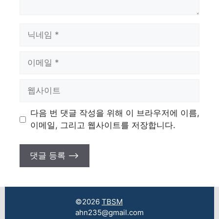
이
름
이
메
일
웹
사
이
다음 번 댓글 작성을 위해 이 브라우저에 이름,
트
이메일, 그리고 웹사이트를 저장합니다.
©2026
TBSM
ahn235@gmail.com