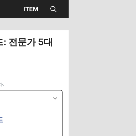
ITEM
: 전문가 5대
다.
드