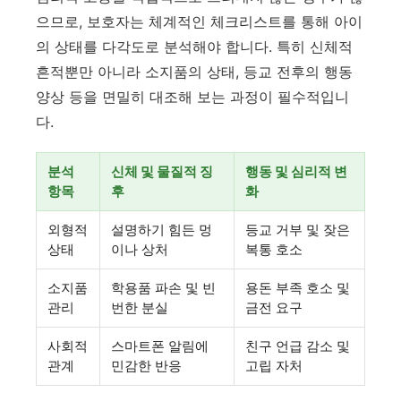
으므로, 보호자는 체계적인 체크리스트를 통해 아이
의 상태를 다각도로 분석해야 합니다. 특히 신체적
흔적뿐만 아니라 소지품의 상태, 등교 전후의 행동
양상 등을 면밀히 대조해 보는 과정이 필수적입니
다.
분석
신체 및 물질적 징
행동 및 심리적 변
항목
후
화
외형적
설명하기 힘든 멍
등교 거부 및 잦은
상태
이나 상처
복통 호소
소지품
학용품 파손 및 빈
용돈 부족 호소 및
관리
번한 분실
금전 요구
사회적
스마트폰 알림에
친구 언급 감소 및
관계
민감한 반응
고립 자처