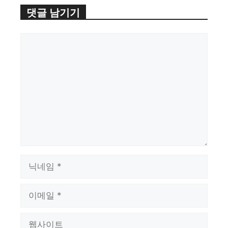
댓글 남기기
댓
글
이
름
이
메
일
웹