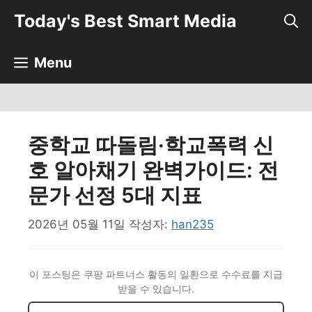
컨
Today's Best Smart Media
텐
츠
로
Menu
건
너
뛰
기
중학교 따돌림·학교폭력 신
호 알아채기 완벽가이드: 전
문가 선정 5대 지표
2026년 05월 11일
작성자:
han235
이 포스팅은 쿠팡 파트너스 활동의 일환으로 수수료를 지급
받을 수 있습니다.