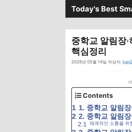
컨
Today's Best Sm
텐
츠
로
건
중학교 알림장·
너
뛰
핵심정리
기
2026년 05월 14일
작성자:
han
이
Contents
1. 중학교 알림
2. 중학교 알림
체계적인 소통을 위한