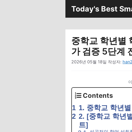
컨
Today's Best Sm
텐
츠
로
건
중학교 학년별 
너
뛰
가 검증 5단계 
기
2026년 05월 18일
작성자:
han
이
Contents
1. 중학교 학년별
2. [중학교 학년
트]
성공적인 학업 성취를