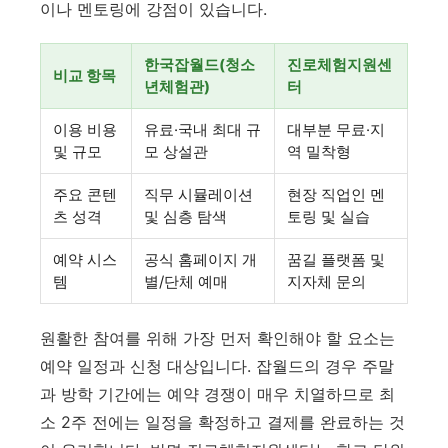
이나 멘토링에 강점이 있습니다.
한국잡월드(청소
진로체험지원센
비교 항목
년체험관)
터
이용 비용
유료·국내 최대 규
대부분 무료·지
및 규모
모 상설관
역 밀착형
주요 콘텐
직무 시뮬레이션
현장 직업인 멘
츠 성격
및 심층 탐색
토링 및 실습
예약 시스
공식 홈페이지 개
꿈길 플랫폼 및
템
별/단체 예매
지자체 문의
원활한 참여를 위해 가장 먼저 확인해야 할 요소는
예약 일정과 신청 대상입니다. 잡월드의 경우 주말
과 방학 기간에는 예약 경쟁이 매우 치열하므로 최
소 2주 전에는 일정을 확정하고 결제를 완료하는 것