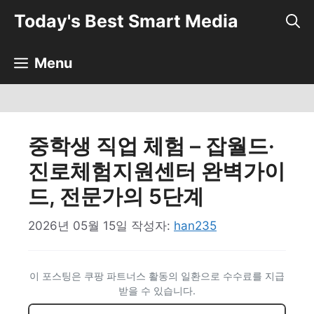
컨
Today's Best Smart Media
텐
츠
로
Menu
건
너
뛰
기
중학생 직업 체험 – 잡월드·
진로체험지원센터 완벽가이
드, 전문가의 5단계
2026년 05월 15일
작성자:
han235
이 포스팅은 쿠팡 파트너스 활동의 일환으로 수수료를 지급
받을 수 있습니다.