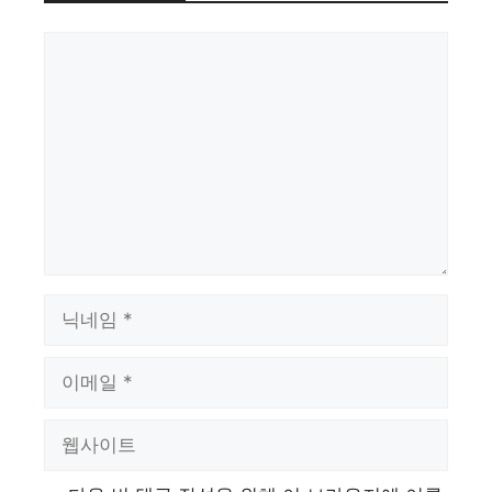
댓
글
이
름
이
메
일
웹
사
이