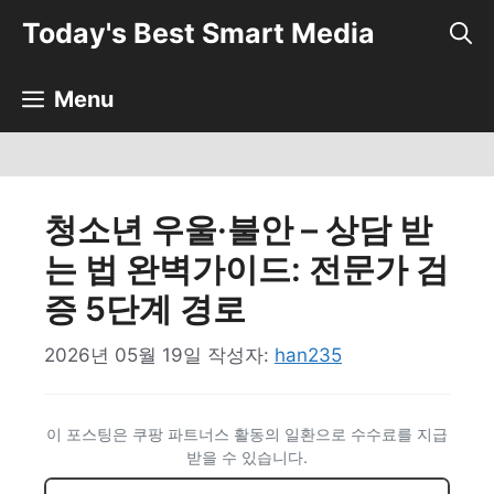
컨
Today's Best Smart Media
텐
츠
로
Menu
건
너
뛰
기
청소년 우울·불안 – 상담 받
는 법 완벽가이드: 전문가 검
증 5단계 경로
2026년 05월 19일
작성자:
han235
이 포스팅은 쿠팡 파트너스 활동의 일환으로 수수료를 지급
받을 수 있습니다.